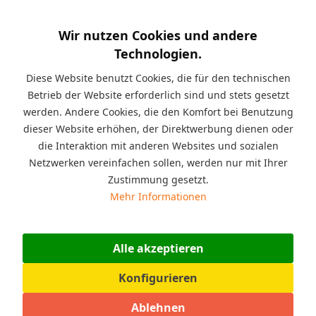
Merken
Wir nutzen Cookies und andere
Technologien.
Diese Website benutzt Cookies, die für den technischen
Betrieb der Website erforderlich sind und stets gesetzt
werden. Andere Cookies, die den Komfort bei Benutzung
dieser Website erhöhen, der Direktwerbung dienen oder
die Interaktion mit anderen Websites und sozialen
Netzwerken vereinfachen sollen, werden nur mit Ihrer
Zustimmung gesetzt.
Aluminium Fußballtor mit Netz 5m x 2m für
Mehr Informationen
Outdoor
Fußballtor aus Aluminium in 5m x 2m x 1,60m mit
passendem Netz für den Outdoor Bereich. Durchmesser
Alle akzeptieren
Aluminiumrohr 80 mm dick.
Konfigurieren
919,00 € *
Ablehnen