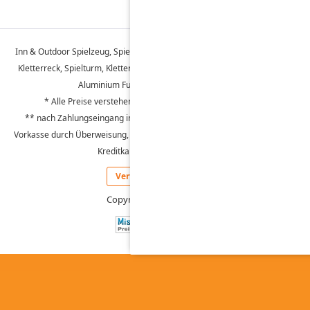
Inn & Outdoor Spielzeug, Spielwaren, - Multispielanlagen, XXL Bausteine,
Kletterreck, Spielturm, Kletterwand, Doppelschaukel, Sandkasten Stabil,
Aluminium Fußballtor, Kinder Hüpfburg -
* Alle Preise verstehen sich inklusive der Mehrwertsteuer.
** nach Zahlungseingang innerhalb Deutschland mit Bezahlung per
Vorkasse durch Überweisung, Paypal, Lastschrift, Zahlung nach 30 Tagen,
Kreditkarte oder Amazon Pay.
Vertrag widerrufen
Copyright by Spielfuchs