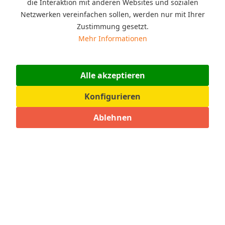
die Interaktion mit anderen Websites und sozialen
erfolgt durch ein speziellen Hohlkörper-
Netzwerken vereinfachen sollen, werden nur mit Ihrer
Blasformverfahren aus umweltfreundlichem Polyäthylen.
Zustimmung gesetzt.
Mehr lesen
Mehr Informationen
Alle akzeptieren
Konfigurieren
Ablehnen
Bezahlmöglichkeiten
Shop Service
Informationen
Social Media