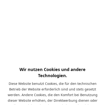
Naturprodukt kann wachstumsbedingte
Unregelmäßigkeiten aufweisen und unterschiedliche
Eigenschaften besitzen. Weitere Informationen zur
Rissbildung, Äste und Maserung, raue Stellen,
Salzausblühungen, Schimmel und Bläue und weiteren
können Sie hier nachlesen.
Mehr lesen
XXL Fun Blocks Spielbausteine
Wir nutzen Cookies und andere
13.01.22 00:00
0 Kommentare
Technologien.
Diese Website benutzt Cookies, die für den technischen
Betrieb der Website erforderlich sind und stets gesetzt
Die farbenfrohen, großen Spielbausteine eignen sich
werden. Andere Cookies, die den Komfort bei Benutzung
durch ihre Größe prima zum Greifen, Stapeln und für die
dieser Website erhöhen, der Direktwerbung dienen oder
ersten Bauerfahrungen. Die Herstellung der Steine