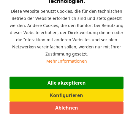
Technologien.
Kurzinfo:
Wellnessliege aus massivem
Diese Website benutzt Cookies, die für den technischen
Fichtenholz in der Größe 118 x 115 x 113 cm, für den Garten
oder auf der Terrasse. Holz ist unbehandelt, Holz muss selber
Betrieb der Website erforderlich sind und stets gesetzt
gestrichen werden. Die Banklatten sind 38/58 mm stark und
werden. Andere Cookies, die den Komfort bei Benutzung
die Unterkonstruktion ist 6 cm stark. Lieferung als Bausatz zum
dieser Website erhöhen, der Direktwerbung dienen oder
Selbstaufbau.
die Interaktion mit anderen Websites und sozialen
Netzwerken vereinfachen sollen, werden nur mit Ihrer
Beschreibung
Zustimmung gesetzt.
Mit dieser Wellenliege aus massivem Fichtenholz können
Mehr Informationen
Sie im Garten oder auf...
mehr
Angaben zur Produktsicherheit (GPSR)
Alle akzeptieren
Sicherheitsinformationen :...
mehr
Konfigurieren
Bewertungen
0
Ablehnen
Bewertungen lesen, schreiben und diskutieren...
mehr