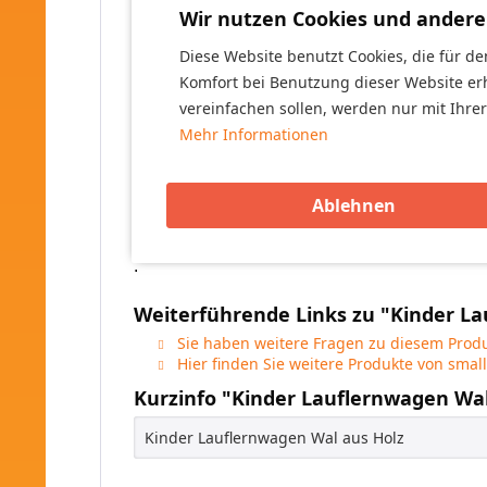
Wir nutzen Cookies und andere
- Griffhöhe ca. 41 cm
- Maße in cm: ca. 42 x 39 x 42 cm
Diese Website benutzt Cookies, die für de
- Gewicht inkl. Verpackung: ca. 5,9 kg
Komfort bei Benutzung dieser Website er
vereinfachen sollen, werden nur mit Ihre
Altersempfehlung: Für Kinder ab 12 Monaten 
Mehr Informationen
Achtung! Nur für den Hausgebrauch. Erstickun
Ablehnen
Aufsicht von Erwachsenen.
.
Weiterführende Links zu "Kinder L
Sie haben weitere Fragen zu diesem Produ
Hier finden Sie weitere Produkte von small
Kurzinfo "Kinder Lauflernwagen Wa
Kinder Lauflernwagen Wal aus Holz