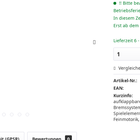
!! Bitte be
Betriebsferi
In diesem Ze
Erst ab dem
Lieferzeit 6
Vergleich
Artikel-Nr.:
EAN:
Kurzinfo:
aufklappbare
Bremssystem 
Spielelemen
Feinmotorik
it (GPSR)
Bewertungen
0