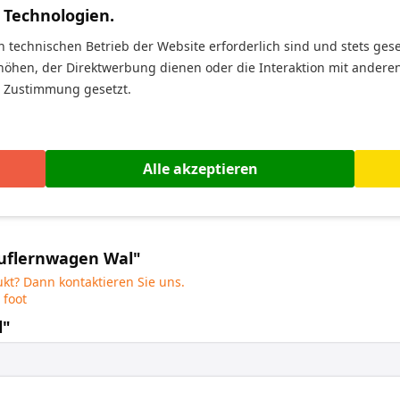
 Technologien.
n technischen Betrieb der Website erforderlich sind und stets ges
höhen, der Direktwerbung dienen oder die Interaktion mit andere
r Zustimmung gesetzt.
geeignet.
gsgefahr durch verschluckbare Kleinteile. Nur für den Innenber
Alle akzeptieren
auflernwagen Wal"
kt? Dann kontaktieren Sie uns.
 foot
l"