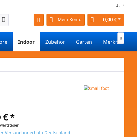
.
0,00 € *
Mein Konto

tore
Indoor
Zubehör
Garten
Merkmale
 € *
rwertsteuer
er Versand innerhalb Deutschland