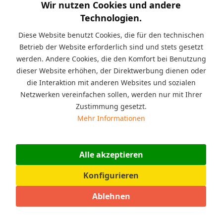
Wir nutzen Cookies und andere
Kurzinfo:
Spielturm TipTop aus Holz mit Rutsche
Technologien.
in Grün, Kletterwand, Klettersteine, Griffe, Material: Nadelholz
- Holz ist farblich lasiert-behandelt in Lasur/Farbton: Teak,
Diese Website benutzt Cookies, die für den technischen
Pfostenstärke 7 x 7 cm
Betrieb der Website erforderlich sind und stets gesetzt
werden. Andere Cookies, die den Komfort bei Benutzung
Beschreibung
dieser Website erhöhen, der Direktwerbung dienen oder
Fungoo Spielturm TipTop aus Nadelholz ist ideal zum
die Interaktion mit anderen Websites und sozialen
Klettern, Toben oder zum Rutschen...
mehr
Netzwerken vereinfachen sollen, werden nur mit Ihrer
Zustimmung gesetzt.
Angaben zur Produktsicherheit (GPSR)
Mehr Informationen
Warnhinweise: Achtung! Nicht für Kinder unter 36 Monaten
geeignet. Nur für den...
mehr
Alle akzeptieren
Bewertungen
0
Konfigurieren
Bewertungen lesen, schreiben und diskutieren...
mehr
Ablehnen
Ähnliche Artikel
Kunden haben sich ebenfalls angesehen