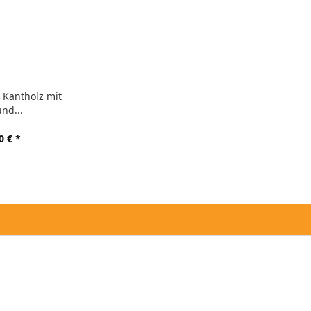
 Kantholz mit
nd...
0 € *