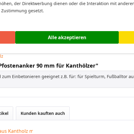
höhen, der Direktwerbung dienen oder die Interaktion mit andere
fostenanker 90 mm für Kanthölzer
ohne Schrauben
.
r Zustimmung gesetzt.
wendung auf öffentlichen Spielplätzen ist unzulässig. Nur von
Alle akzeptieren
anker, H-Anker, Pfostenanker 90 mm für Kanthölz
kt? Dann kontaktieren Sie uns.
lz
 Pfostenanker 90 mm für Kanthölzer"
d zum Einbetonieren geeignet z.B. für: für Spielturm, Fußballtor a
tikel
Kunden kauften auch