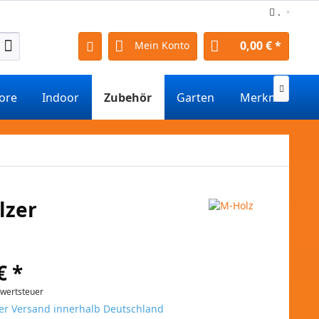
.
0,00 € *
Mein Konto

tore
Indoor
Zubehör
Garten
Merkmale
lzer
€ *
rwertsteuer
er Versand innerhalb Deutschland