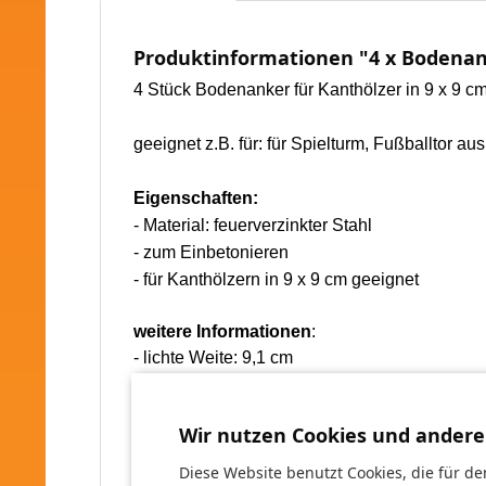
Produktinformationen "4 x Bodenan
4 Stück Bodenanker
für Kanthölzer in 9 x 9 c
geeignet z.B. für:
für Spielturm, Fußballtor a
Eigenschaften:
- Material:
feuerverzinkter Stahl
-
zum Einbetonieren
-
für Kanthölzern in 9 x 9 cm geeignet
weitere Informationen
:
- lichte Weite: 9,1 cm
- Länge: 60 cm
- Materialstärke: 6 mm
Wir nutzen Cookies und andere
- Lochbohrung: Ø: 10 mm
Diese Website benutzt Cookies, die für de