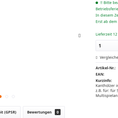
!! Bitte be
Betriebsferi
In diesem Ze
Erst ab dem
Lieferzeit 1
Vergleich
Artikel-Nr.:
EAN:
Kurzinfo:
Kanthölzer i
z.B. für: fü
Multispielan
it (GPSR)
Bewertungen
0