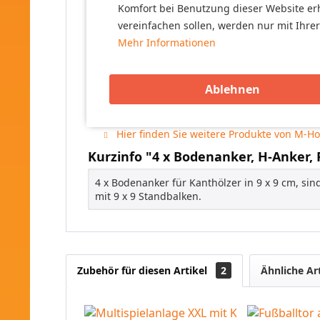
im Lieferumfang:
Komfort bei Benutzung dieser Website er
Sie erhalten 4 Stück Bodenanker, H-Anker, P
vereinfachen sollen, werden nur mit Ihre
Mehr Informationen
Achtung! Nur für den Hausgebrauch. Eine Ver
.
Ablehnen
Weiterführende Links zu "4 x Boden
Sie haben weitere Fragen zu diesem Produ
Hier finden Sie weitere Produkte von M-Ho
Kurzinfo "4 x Bodenanker, H-Anker,
4 x Bodenanker für Kanthölzer in 9 x 9 cm, sin
mit 9 x 9 Standbalken.
Zubehör für diesen Artikel
2
Ähnliche Ar