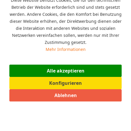
Diese Website benutzt Cookies, die für den technischen
Fußballtor aus Aluminium in 5m x 2m x 1,60m mit
Betrieb der Website erforderlich sind und stets gesetzt
passendem Netz für den Outdoor Bereich. Durchmesser
werden. Andere Cookies, die den Komfort bei Benutzung
Aluminiumrohr 80 mm dick.
dieser Website erhöhen, der Direktwerbung dienen oder
die Interaktion mit anderen Websites und sozialen
919,00 € *
Netzwerken vereinfachen sollen, werden nur mit Ihrer
Zustimmung gesetzt.
Merken
Mehr Informationen
Alle akzeptieren
Konfigurieren
Ablehnen
Proline Trampolin rund Ø 3,05 m grün mit...