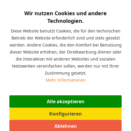
Kurzinfo:
Hüpfburg Ultimate Jump Slider 3 in 1
mit Gebläse in 5 x 4 x 2,65 m, belastbar bis 225 kg,
Wir nutzen Cookies und andere
Materialstärke: 0,4 mm, Alle Nähte der Hüpfburg sind doppelt
Technologien.
genäht - Mehrkammersystem zur optimalen Verteilung der
Luft. Geeignet für Kinder mit einer Größe von 90 bis 155 cm.
Diese Website benutzt Cookies, die für den technischen
Betrieb der Website erforderlich sind und stets gesetzt
Beschreibung
werden. Andere Cookies, die den Komfort bei Benutzung
Mit dieser Hüpfburg machen Sie den Garten zum
dieser Website erhöhen, der Direktwerbung dienen oder
Erlebnispark für Kinder. Eine aufblasbare...
mehr
die Interaktion mit anderen Websites und sozialen
Netzwerken vereinfachen sollen, werden nur mit Ihrer
Angaben zur Produktsicherheit (GPSR)
Zustimmung gesetzt.
Warnhinweise: Achtung! Nicht für Kinder unter 36 Monaten
Mehr Informationen
geeignet. Nur für den...
mehr
Bewertungen
0
Alle akzeptieren
Bewertungen lesen, schreiben und diskutieren...
mehr
Konfigurieren
Ähnliche Artikel
Ablehnen