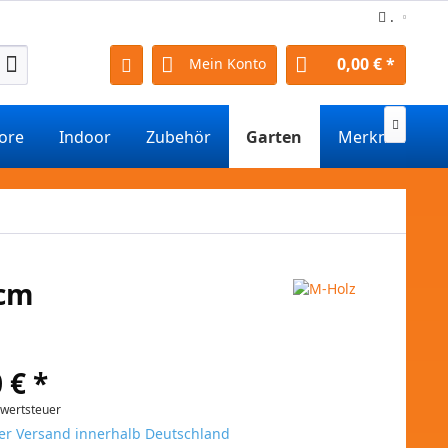
.
0,00 € *
Mein Konto

tore
Indoor
Zubehör
Garten
Merkmale
 cm
 € *
rwertsteuer
er Versand innerhalb Deutschland