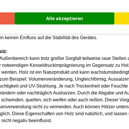
 nur mit offenporigen Holzschutzlasuren. Verwenden Sie keine 
Alle akzeptieren
hen. Dieses führt zur Zerstörung des Holzes durch Fäulnis. Auc
 der natürlichen Beschaffenheit des Werkstoffes gewisse Ober
 keinen Einfluss auf die Stabilität des Gerätes.
olz:
Außenbereich kann trotz großer Sorgfalt teilweise raue Stellen
notwendigen Kesseldruckimprägnierung im Gegensatz zu Holz
rt werden.
Holz ist ein Naturprodukt und kann wachstumsbeding
e zum Beispiel: Volumenveränderung, Ungleichförmig, Aussalze
uchtigkeit und UV-Strahlung. Je nach Trockenheit oder Feuchte 
 Verändern oder nachträglich Ausharzen.
Durch die Abgabe und Au
chwinden, quellen, sich werfen oder auch reißen. Dieser Vorga
ußenverwendung nicht zu vermeiden. Auch können Hölzer unter
lich. Diese Eigenschaften von Holz sind natürlich, und lassen 
nicht negativ beeinflusst.