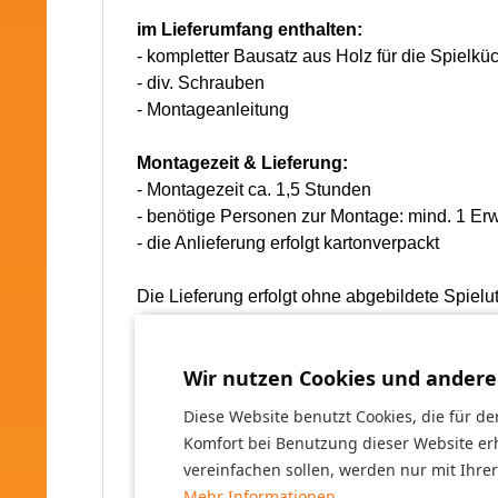
im Lieferumfang enthalten:
- kompletter Bausatz aus Holz für die
Spielkü
- div. Schrauben
- Montageanleitung
Montagezeit & Lieferung:
- Montagezeit ca. 1,5 Stunden
- benötige Personen zur Montage: mind. 1 E
-
die Anlieferung erfolgt kartonverpackt
Die Lieferung erfolgt ohne
abgebildete
Spielu
Zielgruppe: für Jungen und Mädchen
Wir nutzen Cookies und andere
Altersempfehlung: von 3 bis 12 Jahre geeigne
Einsatzbereich:
für den Außenbereich geeign
Diese Website benutzt Cookies, die für de
Komfort bei Benutzung dieser Website er
Achtung! Nicht für Kinder unter 36 Monaten ge
vereinfachen sollen, werden nur mit Ihre
Aufsicht von Erwachsenen benutzen. Nur vo
Mehr Informationen