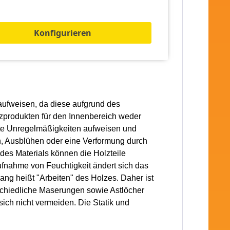
Lacke. Durch die Verwendung von Lackfarben
Konfigurieren
h bei richtiger Auswahl und fachgerechter
flächen Rauheiten und Rissbildungen
 aufweisen, da diese aufgrund des
produkten für den Innenbereich weder
te Unregelmäßigkeiten aufweisen und
n, Ausblühen oder eine Verformung durch
des Materials können die Holzteile
fnahme von Feuchtigkeit ändert sich das
ng heißt "Arbeiten" des Holzes. Daher ist
schiedliche Maserungen sowie Astlöcher
sich nicht vermeiden. Die Statik und