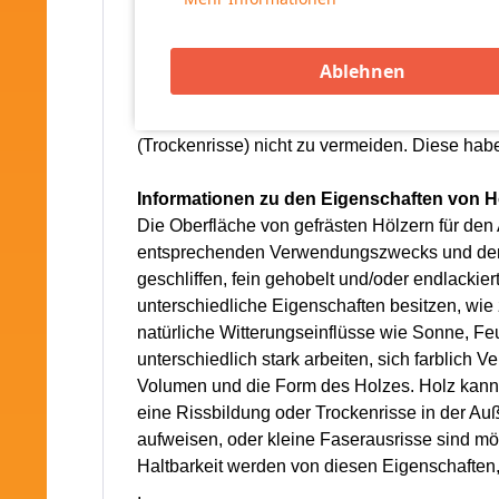
Instandhaltung,
Wartung
und Tipps:
Pflegen bzw. streichen Sie die Holzbauteile
Ablehnen
kann keine Feuchtigkeit aus dem Holz entweic
Be- und Verarbeitung von Holz sind aufgrund
(Trockenrisse) nicht zu vermeiden. Diese haben
Informationen zu den Eigenschaften von H
Die Oberfläche von gefrästen Hölzern für den 
entsprechenden Verwendungszwecks und der 
geschliffen, fein gehobelt und/oder endlackie
unterschiedliche Eigenschaften besitzen, wi
natürliche Witterungseinflüsse wie Sonne, Fe
unterschiedlich stark arbeiten, sich farblich
Volumen und die Form des Holzes. Holz kann s
eine Rissbildung oder Trockenrisse in der A
aufweisen, oder kleine Faserausrisse sind mög
Haltbarkeit werden von diesen Eigenschaften, 
.