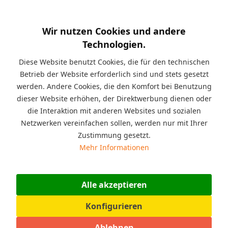
EAN:
4017822603065
Kurzinfo:
Holz ist Kesseldruckimprägniert,
Wir nutzen Cookies und andere
Pfostenstärke Spielanlage: 9 x 9 cm, Querbalkenstärke
Technologien.
Spielanlage: 9 x 9 cm, Podesthöhe Anbau Spielanlage: 120 cm
Diese Website benutzt Cookies, die für den technischen
Beschreibung
Betrieb der Website erforderlich sind und stets gesetzt
Mit dieser XXL Multispielanlage mit Podestanbau aus 9 x 9
werden. Andere Cookies, die den Komfort bei Benutzung
cm Kantholz ,...
mehr
dieser Website erhöhen, der Direktwerbung dienen oder
die Interaktion mit anderen Websites und sozialen
Angaben zur Produktsicherheit (GPSR)
Netzwerken vereinfachen sollen, werden nur mit Ihrer
Warnhinweise: Achtung! Nicht für Kinder unter 36 Monaten
Zustimmung gesetzt.
geeignet. Nur für den...
mehr
Mehr Informationen
Bewertungen
0
Alle akzeptieren
Bewertungen lesen, schreiben und diskutieren...
mehr
Konfigurieren
Zubehör für diesen Artikel
1
Ablehnen