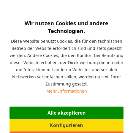
Kurzinfo:
Seit Jahren sind diese Spielbausteine
erfolgreich im Spieleinsatz zum Beispiel: in der Spielecke für
zu Hause oder im Kindergarten, im Möbelhaus, im Restaurant,
Wir nutzen Cookies und andere
im Wartezimmer beim Arzt, im Jugendzentrum, für
pädagogische Zwecke in der Therapie oder im Indoor-
Technologien.
Spielplatz. Zielgruppe: für Jungen und Mädchen,
Altersempfehlung: von 2 bis 99 Jahre geeignet, Material:
Diese Website benutzt Cookies, die für den technischen
Kunststoff, Polyethylen (PE), Einsatzbereich: für den Innen oder
Betrieb der Website erforderlich sind und stets gesetzt
den Außenbereich geeignet.
werden. Andere Cookies, die den Komfort bei Benutzung
dieser Website erhöhen, der Direktwerbung dienen oder
Beschreibung
die Interaktion mit anderen Websites und sozialen
Die 24 Stück XXL Abschlusssteine sind nur für die XXL
Netzwerken vereinfachen sollen, werden nur mit Ihrer
Funblocks und für den Innen...
mehr
Zustimmung gesetzt.
Mehr Informationen
Angaben zur Produktsicherheit (GPSR)
Hersteller: ESDA Technologie GmbH, Bahnhofstraße 31,
07607 Eisenberg, Deutschland,...
mehr
Alle akzeptieren
Bewertungen
0
Konfigurieren