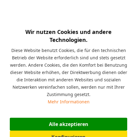
Kurzinfo:
Seit Jahren sind diese Spielbausteine
erfolgreich im Spieleinsatz zum Beispiel: in der Spielecke für
zu Hause oder im Kindergarten, im Möbelhaus, im Restaurant,
im Wartezimmer beim Arzt, im Jugendzentrum, für
pädagogische Zwecke in der Therapie oder im Indoor-
Wir nutzen Cookies und andere
Spielplatz. Zielgruppe: für Jungen und Mädchen,
Technologien.
Altersempfehlung: von 2 bis 99 Jahre geeignet, Material:
Kunststoff, Polyethylen (PE), Einsatzbereich: für den Innen oder
Diese Website benutzt Cookies, die für den technischen
den Außenbereich geeignet.
Betrieb der Website erforderlich sind und stets gesetzt
werden. Andere Cookies, die den Komfort bei Benutzung
Beschreibung
dieser Website erhöhen, der Direktwerbung dienen oder
Die 26 Stück XXL Starter Set Jumbo Spielsteine sind für den
die Interaktion mit anderen Websites und sozialen
Innen oder den Außenbereich...
mehr
Netzwerken vereinfachen sollen, werden nur mit Ihrer
Zustimmung gesetzt.
Angaben zur Produktsicherheit (GPSR)
Mehr Informationen
Hersteller: ESDA Technologie GmbH, Bahnhofstraße 31,
07607 Eisenberg, Deutschland,...
mehr
Alle akzeptieren
Bewertungen
0