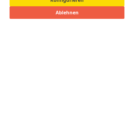
Konfigurieren
Bewertungen lesen, schreiben und diskutieren...
mehr
Ablehnen
Zubehör für diesen Artikel
1
Ähnliche Artikel
Kunden kauften auch
Kunden haben sich ebenfalls angesehen
Bezahlmöglichkeiten
Shop Service