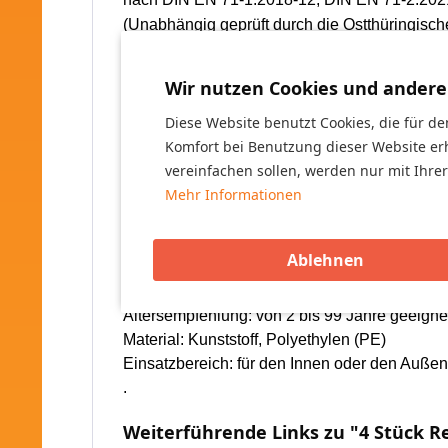
(Unabhängig geprüft durch die Ostthüringische
Passend nur für die
XXL Spielbausteine F
Wir nutzen Cookies und andere
Diese Website benutzt Cookies, die für de
Inhalt: 4 Stück
Regalplatten/Systemplatten.
Komfort bei Benutzung dieser Website er
(
Größe einer Platte ca. 90 cm lang x 30 cm bre
vereinfachen sollen, werden nur mit Ihre
Mehr Informationen
Die Lieferung besteht aus 1 Packstück (Paket
Die Platten sind verschieden farbig sortiert.
Ablehnen
Zielgruppe: für Jungen und Mädchen
Altersempfehlung: von 2 bis 99 Jahre geeigne
Material: Kunststoff, Polyethylen (PE)
Einsatzbereich:
für den Innen oder den Außen
.
Weiterführende Links zu "4 Stück Re