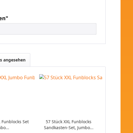
ten"
ls angesehen
L Funblocks Set
57 Stück XXL Funblocks
bo...
Sandkasten-Set, Jumbo...