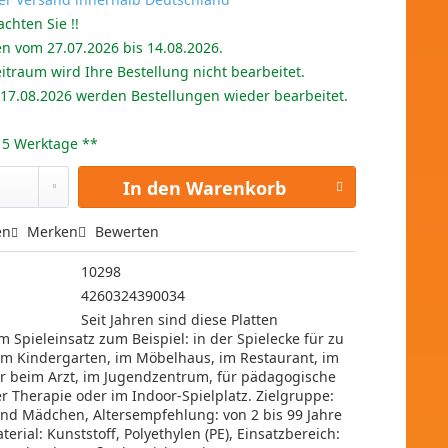
achten Sie !!
en vom 27.07.2026 bis 14.08.2026.
itraum wird Ihre Bestellung nicht bearbeitet.
 17.08.2026 werden Bestellungen wieder bearbeitet.
 - 5 Werktage **
In den
Warenkorb
en
Merken
Bewerten
10298
4260324390034
Seit Jahren sind diese Platten
im Spieleinsatz zum Beispiel: in der Spielecke für zu
im Kindergarten, im Möbelhaus, im Restaurant, im
 beim Arzt, im Jugendzentrum, für pädagogische
r Therapie oder im Indoor-Spielplatz. Zielgruppe:
und Mädchen, Altersempfehlung: von 2 bis 99 Jahre
terial: Kunststoff, Polyethylen (PE), Einsatzbereich: