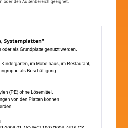
en oder den Außenbereich geeignet.
e, Systemplatten"
h oder als Grundplatte genutzt werden.
im Kindergarten, im Möbelhaus, im Restaurant,
ohngruppe als Beschäftigung
hylen (PE) ohne Lösemittel,
ungen von den Platten können
erden.
g
11:2006-01, VO (EG) 1907/2006, AfPS GS.