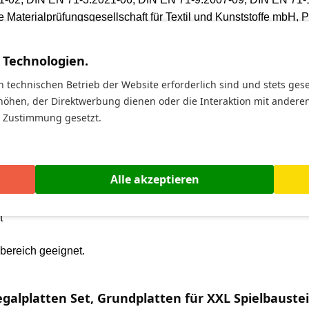
 Materialprüfungsgesellschaft für Textil und Kunststoffe mbH, Pr
unblocks
von Esda
 Technologien.
n technischen Betrieb der Website erforderlich sind und stets ges
höhen, der Direktwerbung dienen oder die Interaktion mit andere
it x 2,5 cm hoch
)
r Zustimmung gesetzt.
)
Alle akzeptieren
t
bereich geeignet
.
galplatten Set, Grundplatten für XXL Spielbauste