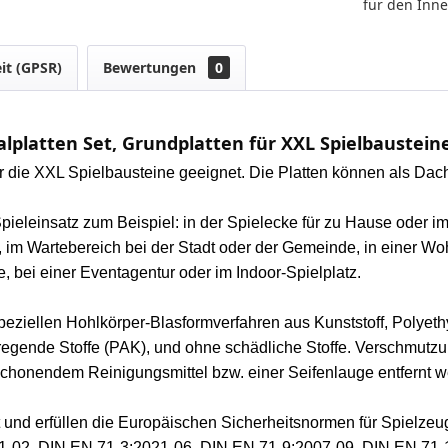
für den Inn
it (GPSR)
Bewertungen
0
lplatten Set, Grundplatten für XXL Spielbaustein
ür die XXL Spielbausteine geeignet. Die Platten können als Dac
 Spieleinsatz zum Beispiel: in der Spielecke für zu Hause oder 
 im Wartebereich bei der Stadt oder der Gemeinde, in einer W
 bei einer Eventagentur oder im Indoor-Spielplatz.
 speziellen Hohlkörper-Blasformverfahren aus Kunststoff, Polyet
egende Stoffe (PAK), und ohne schädliche Stoffe. Verschmutz
chonendem Reinigungsmittel bzw. einer Seifenlauge entfernt w
t und erfüllen die Europäischen Sicherheitsnormen für Spielzeu
1-02, DIN EN 71-3:2021-06, DIN EN 71-9:2007-09, DIN EN 71-