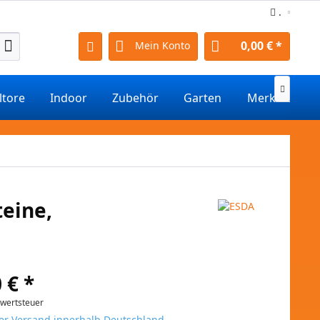
.
0,00 € *
Mein Konto

ltore
Indoor
Zubehör
Garten
Merkmale
teine,
 € *
rwertsteuer
er Versand innerhalb Deutschland