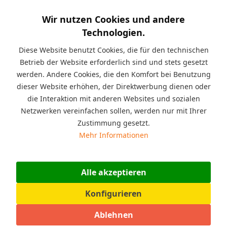
Kurzinfo:
Professionelle Kinderhüpfburg Activity
Wir nutzen Cookies und andere
mit Gebläse für Kindergeburtstage, Gartenpartys,
Einschulungen, Hochzeiten, Feste, Veranstaltungen und
Technologien.
weiteren Events in 5,80 x 2,60 x 2,50 m, belastbar bis 190 kg,
Materialstärke: 0,4 mm, Mehrkammersystem zur optimalen
Diese Website benutzt Cookies, die für den technischen
Verteilung der Luft. Geeignet für Kinder mit einer Größe von 90
Betrieb der Website erforderlich sind und stets gesetzt
bis 155 cm.
werden. Andere Cookies, die den Komfort bei Benutzung
dieser Website erhöhen, der Direktwerbung dienen oder
Beschreibung
die Interaktion mit anderen Websites und sozialen
Diese professionelle Kinderhüpfburg eignet sich für
Netzwerken vereinfachen sollen, werden nur mit Ihrer
Kindergeburtstage, Gartenpartys ,...
mehr
Zustimmung gesetzt.
Mehr Informationen
Angaben zur Produktsicherheit (GPSR)
Warnhinweise: Achtung! Nicht für Kinder unter 36 Monaten
geeignet. Nur unter...
mehr
Alle akzeptieren
Konfigurieren
Bewertungen
0
Bewertungen lesen, schreiben und diskutieren...
mehr
Ablehnen