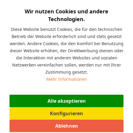
Kurzinfo:
Professionelle Kinderhüpfburg
Wir nutzen Cookies und andere
Adrenaline Adventures mit Gebläse für Kindergeburtstage,
Gartenpartys, Einschulungen, Hochzeiten, Feste,
Technologien.
Veranstaltungen und weiteren Events in 7,20 x 4,50 x 4,00 m,
belastbar bis 200 kg, Materialstärke: 0,55 mm,
Diese Website benutzt Cookies, die für den technischen
Mehrkammersystem zur optimalen Verteilung der Luft.
Betrieb der Website erforderlich sind und stets gesetzt
Geeignet für Kinder mit einer Größe von 90 bis 155 cm.
werden. Andere Cookies, die den Komfort bei Benutzung
dieser Website erhöhen, der Direktwerbung dienen oder
Beschreibung
die Interaktion mit anderen Websites und sozialen
Diese professionelle Kinderhüpfburg Adrenaline
Netzwerken vereinfachen sollen, werden nur mit Ihrer
Adventures eignet sich für Kindergeburtstage,...
mehr
Zustimmung gesetzt.
Mehr Informationen
Angaben zur Produktsicherheit (GPSR)
Warnhinweise: Achtung! Nicht für Kinder unter 36 Monaten
geeignet. Nur unter...
mehr
Alle akzeptieren
Konfigurieren
Bewertungen
0
Bewertungen lesen, schreiben und diskutieren...
mehr
Ablehnen