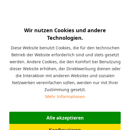
Kurzinfo:
Seit Jahren sind diese Spielbausteine
und Platten erfolgreich im Spieleinsatz zum Beispiel: in der
Spielecke für zu Hause oder im Kindergarten, im Möbelhaus,
im Restaurant, im Wartezimmer beim Arzt, im Jugendzentrum,
für pädagogische Zwecke in der Therapie oder im Indoor-
Wir nutzen Cookies und andere
Spielplatz. Zielgruppe: für Jungen und Mädchen,
Technologien.
Altersempfehlung: von 2 bis 99 Jahre geeignet, Material:
Kunststoff, Polyethylen (PE), Einsatzbereich: für den Innen oder
Diese Website benutzt Cookies, die für den technischen
den Außenbereich geeignet.
Betrieb der Website erforderlich sind und stets gesetzt
werden. Andere Cookies, die den Komfort bei Benutzung
Beschreibung
dieser Website erhöhen, der Direktwerbung dienen oder
Die XXL Jumbo Spielsteine und Platten sind für den Innen
die Interaktion mit anderen Websites und sozialen
oder den Außenbereich geeignet....
mehr
Netzwerken vereinfachen sollen, werden nur mit Ihrer
Zustimmung gesetzt.
Angaben zur Produktsicherheit (GPSR)
Mehr Informationen
Hersteller: ESDA Technologie GmbH, Bahnhofstraße 31,
07607 Eisenberg, Deutschland,...
mehr
Alle akzeptieren
Bewertungen
0