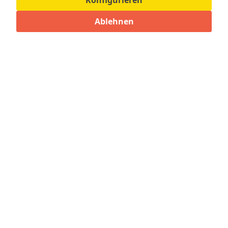
Konfigurieren
Bewertungen lesen, schreiben und diskutieren...
mehr
Ablehnen
Zubehör für diesen Artikel
1
Ähnliche Artikel
Kunden kauften auch
Kunden haben sich ebenfalls angesehen
Bezahlmöglichkeiten
Shop Service