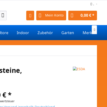
.
0,00 € *
Mein Konto

ltore
Indoor
Zubehör
Garten
Merkmale
steine,
 € *
rwertsteuer
er Versand innerhalb Deutschland