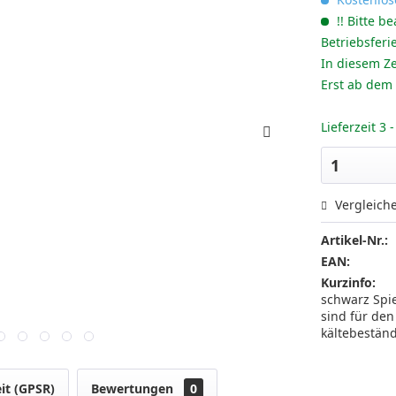
!! Bitte be
Betriebsferi
In diesem Ze
Erst ab dem
Lieferzeit 3
Vergleich
Artikel-Nr.:
EAN:
Kurzinfo:
schwarz Spi
sind für de
kältebeständ
it (GPSR)
Bewertungen
0