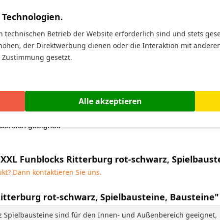
it x 7,5 cm hoch
 Technologien.
warz
n technischen Betrieb der Website erforderlich sind und stets ges
it x 7,5 cm hoch
höhen, der Direktwerbung dienen oder die Interaktion mit andere
r Zustimmung gesetzt.
keten)
Alle akzeptieren
t
bereich geeignet
.
XXL Funblocks Ritterburg rot-schwarz, Spielbaust
kt? Dann kontaktieren Sie uns.
itterburg rot-schwarz, Spielbausteine, Bausteine"
rz Spielbausteine sind für den Innen- und Außenbereich geeignet,