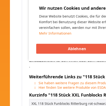
Größe vom Stein ca. 30 cm lang x 15 cm bre
Wir nutzen Cookies und andere
26 Stück – 4 Punkt Spielbausteine
rot/sch
Diese Website benutzt Cookies, die für de
Größe vom Stein ca.15 cm lang x 15 cm bre
Komfort bei Benutzung dieser Website er
vereinfachen sollen, werden nur mit Ihre
Die Lieferung besteht aus 2 Packstücken (Pa
Mehr Informationen
Zielgruppe: für Jungen und Mädchen
Ablehnen
Altersempfehlung: von 2 bis 99 Jahre geeigne
Material: Kunststoff, Polyethylen (PE)
Einsatzbereich:
für den Innen oder den Außen
.
Weiterführende Links zu "118 Stück 
Sie haben weitere Fragen zu diesem Produ
Hier finden Sie weitere Produkte von ESDA
Kurzinfo "118 Stück XXL Funblocks R
XXL 118 Stück Funblocks Ritterburg rot-schwa