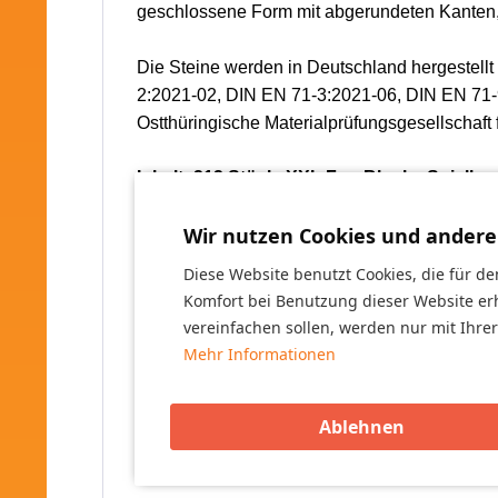
geschlossene Form mit abgerundeten Kanten, s
Die Steine werden in Deutschland hergestell
2:2021-02, DIN EN 71-3:2021-06, DIN EN 71-
Ostthüringische Materialprüfungsgesellschaft f
Inhalt: 212 Stück, XXL Fun Blocks Spielba
180 Stück - 8 Punkt Spielbausteine
Wir nutzen Cookies und andere
(Größe vom Stein ca. 30 cm lang x 15 cm breit
Diese Website benutzt Cookies, die für de
Komfort bei Benutzung dieser Website er
24 Stück - 4 Punkt Spielbausteine
vereinfachen sollen, werden nur mit Ihre
(Größe vom Stein ca. 15 cm lang x 15 cm breit
Mehr Informationen
8 Stück - Abschlusssteine schwarz
(Größe vom Stein ca. 30 cm lang x 15 cm breit
Ablehnen
Die Lieferung besteht aus 4 Packstücken (Pa