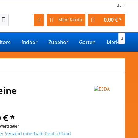
.
0,00 € *
Mein Konto

ltore
Indoor
Zubehör
Garten
Merkmale
eine
 € *
rwertsteuer
er Versand innerhalb Deutschland