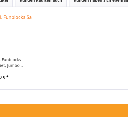
tikel
Kunden kauften auch
Kunden haben sich ebenfal
L Funblocks
et, Jumbo...
0 € *