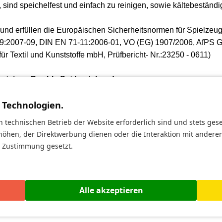
ind speichelfest und einfach zu reinigen, sowie kältebeständi
t und erfüllen die Europäischen Sicherheitsnormen für Spielze
9:2007-09, DIN EN 71-11:2006-01, VO (EG) 1907/2006, AfPS G
ür Textil und Kunststoffe mbH, Prüfbericht- Nr.:23250 - 0611)
usteine - Double Set bestehend aus:
 Technologien.
 x 7,5 cm hoch)
n technischen Betrieb der Website erforderlich sind und stets ges
höhen, der Direktwerbung dienen oder die Interaktion mit andere
r Zustimmung gesetzt.
 x 7,5 cm hoch)
 x 7,5 cm hoch)
Alle akzeptieren
keten)