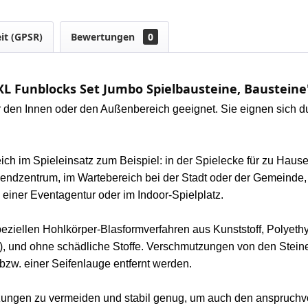
it (GPSR)
Bewertungen
0
L Funblocks Set Jumbo Spielbausteine, Bausteine
r den Innen oder den Außenbereich geeignet. Sie
eignen sich d
eich im Spieleinsatz zum Beispiel: in der Spielecke für zu Hau
gendzentrum, im Wartebereich bei der Stadt oder der Gemeinde,
einer Eventagentur oder im Indoor-Spielplatz.
 speziellen Hohlkörper-Blasformverfahren aus Kunststoff, Polye
K), und ohne schädliche Stoffe. Verschmutzungen von den Stei
w. einer Seifenlauge entfernt werden.
ngen zu vermeiden und stabil genug, um auch den anspruchvol