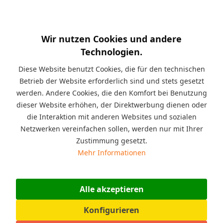
Kurzinfo:
Seit Jahren sind diese Spielbausteine
erfolgreich im Spieleinsatz zum Beispiel: in der Spielecke für
zu Hause oder im Kindergarten, im Möbelhaus, im Restaurant,
Wir nutzen Cookies und andere
im Wartezimmer beim Arzt, im Jugendzentrum, für
pädagogische Zwecke in der Therapie oder im Indoor-
Technologien.
Spielplatz. Zielgruppe: für Jungen und Mädchen,
Altersempfehlung: von 2 bis 99 Jahre geeignet, Material:
Diese Website benutzt Cookies, die für den technischen
Kunststoff, Polyethylen (PE), Einsatzbereich: für den Innen oder
Betrieb der Website erforderlich sind und stets gesetzt
den Außenbereich geeignet.
werden. Andere Cookies, die den Komfort bei Benutzung
dieser Website erhöhen, der Direktwerbung dienen oder
Beschreibung
die Interaktion mit anderen Websites und sozialen
Die 60 Stück XXL Jumbo Spielsteine als Niederlande Set sind
Netzwerken vereinfachen sollen, werden nur mit Ihrer
für den Innen oder den...
mehr
Zustimmung gesetzt.
Mehr Informationen
Angaben zur Produktsicherheit (GPSR)
Hersteller: ESDA Technologie GmbH, Bahnhofstraße 31,
07607 Eisenberg, Deutschland,...
mehr
Alle akzeptieren
Bewertungen
0
Konfigurieren