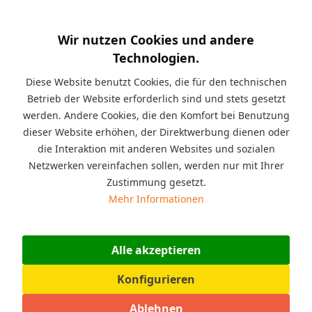
Kurzinfo:
Seit Jahren sind diese Spielbausteine
erfolgreich im Spieleinsatz zum Beispiel: in der Spielecke für
Wir nutzen Cookies und andere
zu Hause oder im Kindergarten, im Möbelhaus, im Restaurant,
im Wartezimmer beim Arzt, im Jugendzentrum, für
Technologien.
pädagogische Zwecke in der Therapie oder im Indoor-
Spielplatz. Zielgruppe: für Jungen und Mädchen,
Diese Website benutzt Cookies, die für den technischen
Altersempfehlung: von 2 bis 99 Jahre geeignet, Material:
Betrieb der Website erforderlich sind und stets gesetzt
Kunststoff, Polyethylen (PE), Einsatzbereich: für den Innen oder
werden. Andere Cookies, die den Komfort bei Benutzung
den Außenbereich geeignet.
dieser Website erhöhen, der Direktwerbung dienen oder
die Interaktion mit anderen Websites und sozialen
Beschreibung
Netzwerken vereinfachen sollen, werden nur mit Ihrer
Die 60 Stück XXL Jumbo Spielsteine als Spanien Set sind für
Zustimmung gesetzt.
den Innen oder den...
mehr
Mehr Informationen
Angaben zur Produktsicherheit (GPSR)
Hersteller: ESDA Technologie GmbH, Bahnhofstraße 31,
Alle akzeptieren
07607 Eisenberg, Deutschland,...
mehr
Konfigurieren
Bewertungen
0
Ablehnen